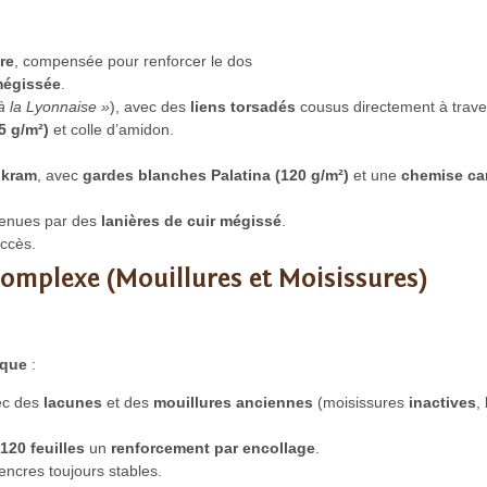
re
, compensée pour renforcer le dos
mégissée
.
à la Lyonnaise »
), avec des
liens torsadés
cousus directement à trave
5 g/m²)
et colle d’amidon.
ukram
, avec
gardes blanches Palatina (120 g/m²)
et une
chemise ca
tenues par des
lanières de cuir mégissé
.
accès.
 Complexe (Mouillures et Moisissures)
ique
:
ec des
lacunes
et des
mouillures anciennes
(moisissures
inactives
,
120 feuilles
un
renforcement par encollage
.
encres toujours stables.