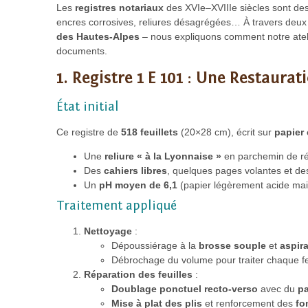
Les
registres notariaux
des XVIe–XVIIIe siècles sont de
encres corrosives, reliures désagrégées… À travers deux
des Hautes-Alpes
– nous expliquons comment notre ateli
documents.
1. Registre 1 E 101 : Une Restaura
État initial
Ce registre de
518 feuillets
(20×28 cm), écrit sur
papier 
Une
reliure « à la Lyonnaise »
en parchemin de ré
Des
cahiers libres
, quelques pages volantes et d
Un
pH moyen de 6,1
(papier légèrement acide mais
Traitement appliqué
Nettoyage
:
Dépoussiérage à la
brosse souple
et
aspir
Débrochage du volume pour traiter chaque feu
Réparation des feuilles
:
Doublage ponctuel recto-verso
avec du
pa
Mise à plat des plis
et renforcement des
fo