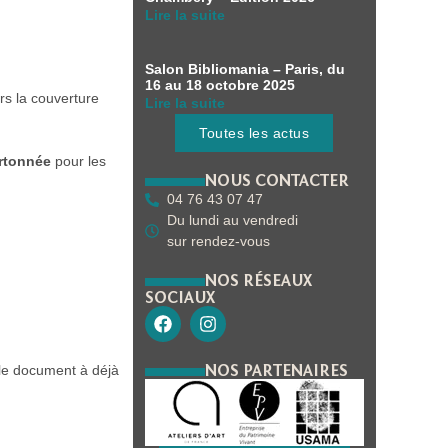
Lire la suite
Salon Bibliomania – Paris, du
16 au 18 octobre 2025
rs la couverture
Lire la suite
Toutes les actus
rtonnée
pour les
NOUS CONTACTER
04 76 43 07 47
Du lundi au vendredi
sur rendez-vous
NOS RÉSEAUX
SOCIAUX
NOS PARTENAIRES
 le document à déjà