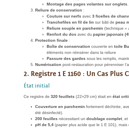
Montage des pages volantes sur onglets
.
Reliure de conservation
:
Couture sur nerfs
avec
3 ficelles de chanv
Tranchefiles en fil de lin
sur bâti de
peau 
Reliure souple en parchemin
(technique
« 
Renfort du dos
avec du
papier japonais (4
Protection finale
:
Boîte de conservation
couverte en
toile B
éléments non réinsérer dans la reliure
Passure des gardes
sous les remplis, main
Numérisation
post-restauration pour pérenniser l’
2. Registre 1 E 1160 : Un Cas Plus
État initial
Ce registre de
320 feuillets
(22×29 cm) était en
état crit
Couverture en parchemin
fortement déchirée, av
été désinfecté).
200 feuilles
nécessitant un
doublage complet
, et
pH de 5,4
(papier plus acide que le 1 E 101), mais 