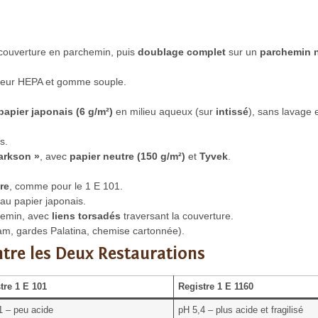
 couverture en parchemin, puis
doublage complet
sur un
parchemin 
teur HEPA et gomme souple.
papier japonais (6 g/m²)
en milieu aqueux (sur
intissé
), sans lavage 
s.
arkson »
, avec
papier neutre (150 g/m²)
et
Tyvek
.
re
, comme pour le 1 E 101.
au papier japonais.
emin, avec
liens torsadés
traversant la couverture.
ram, gardes Palatina, chemise cartonnée).
tre les Deux Restaurations
tre 1 E 101
Registre 1 E 1160
1 – peu acide
pH 5,4 – plus acide et fragilisé