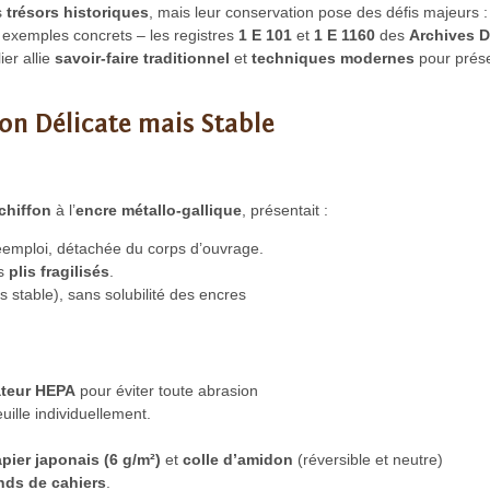
s
trésors historiques
, mais leur conservation pose des défis majeurs : 
 exemples concrets – les registres
1 E 101
et
1 E 1160
des
Archives 
er allie
savoir-faire traditionnel
et
techniques modernes
pour prése
tion Délicate mais Stable
chiffon
à l’
encre métallo-gallique
, présentait :
emploi, détachée du corps d’ouvrage.
es
plis fragilisés
.
 stable), sans solubilité des encres
ateur HEPA
pour éviter toute abrasion
ille individuellement.
pier japonais (6 g/m²)
et
colle d’amidon
(réversible et neutre)
nds de cahiers
.