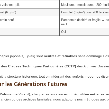
 volantes, plis
Mouillures, moisissures, 200 feuil
uel (6 g/m²)
Complet (6 g/m²) pour 200 feuilles
emin neuf
Parchemin déchiré et fragile → do
neuf
Oui
 papier japonais, Tyvek) sont
neutres et retirables
sans dommage Doss
 des Clauses Techniques Particulières (CCTP)
des Archives Dossie
t la structure historique, tout en intégrant des renforts modernes discr
r les Générations Futures
 Patrimoine Vivant
), chaque restauration est un
équilibre entre resp
vre ancien ou des archives familiales, nous adaptons nos méthodes aux
b