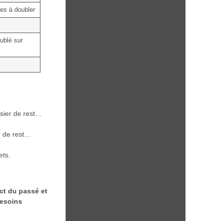
les à doubler
ublé sur
ier de rest…
r de rest…
ets.
ect du passé et
esoins