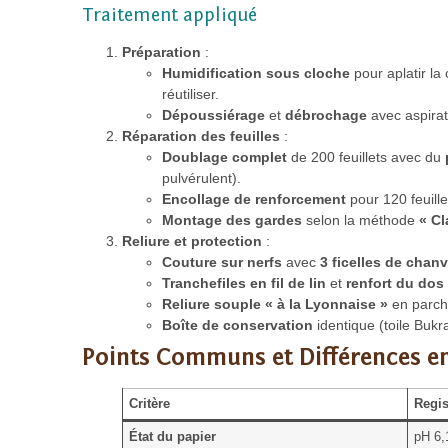
Traitement appliqué
Préparation
:
Humidification sous cloche
pour aplatir la
réutiliser.
Dépoussiérage
et
débrochage
avec aspira
Réparation des feuilles
:
Doublage complet
de 200 feuillets avec du
pulvérulent).
Encollage de renforcement
pour 120 feuille
Montage des gardes
selon la méthode
« Cl
Reliure et protection
:
Couture sur nerfs
avec
3 ficelles de chanv
Tranchefiles en fil de lin
et
renfort du dos
Reliure souple « à la Lyonnaise »
en parch
Boîte de conservation
identique (toile Buk
Points Communs et Différences en
Critère
Regis
État du papier
pH 6,