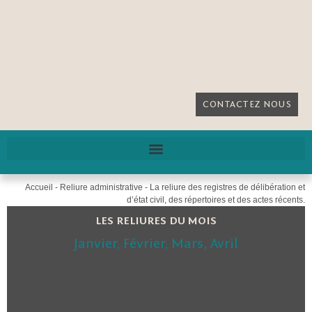
CONTACTEZ NOUS
Accueil
-
Reliure administrative
-
La reliure des registres de délibération et
d’état civil, des répertoires et des actes récents.
LES RELIURES DU MOIS
Janvier
,
Février
,
Mars
,
Avril